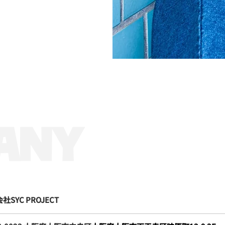
ANY
社SYC PROJECT