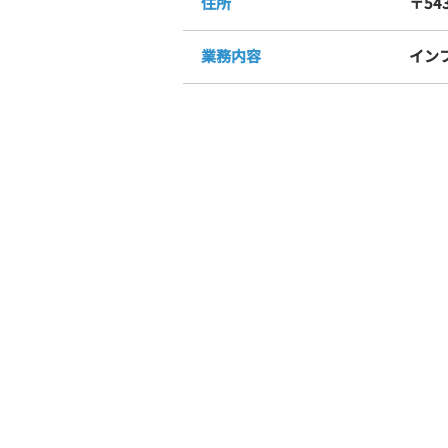
​住所
〒54
業務内容
イン