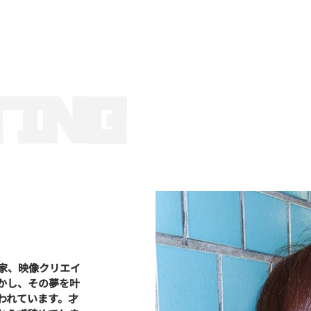
TING
家、映像クリエイ
かし、その夢を叶
われています。才