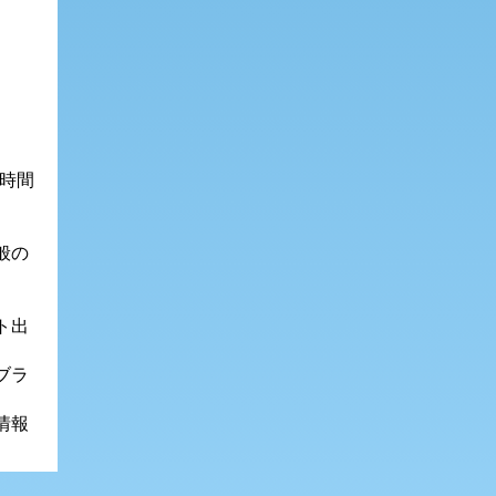
１時間
般の
ト出
ブラ
情報