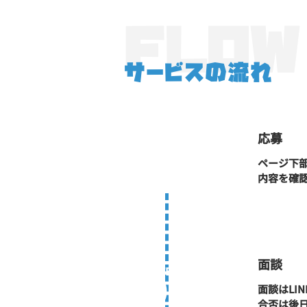
FLOW
サービスの流れ
応募
STEP
01
ページ下部
内容を確
面談
STEP
02
面談はLI
合否は後日