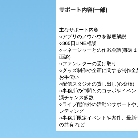
サポート内容(一部)
主なサポート内容
○アプリのノウハウを徹底解説
○365日LINE相談
○マネージャーとの作戦会議(毎週
面談)
○ファンレターの受け取り
○グッズ制作や企画に関する制作全
お手伝い
○配信スタジオの貸し出し(心斎橋)
○事務所の仲間とのコラボやイベン
演チャンス多数
○ライブ配信外の活動のサポートや
ンディング
○事務所限定イベントや案件、最新
の共有 など